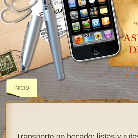
AS
D
——
Un 
inte
INICIO
Transporte no becado: listas y ruta