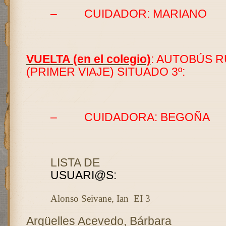
–
CUIDADOR: MARIANO
VUELTA (en el colegio)
: AUTOBÚS R
(PRIMER VIAJE) SITUADO 3º:
–
CUIDADORA: BEGOÑA
LISTA DE
USUARI@S
:
Alonso Seivane, Ian
EI 3
Argüelles Acevedo, Bárbara