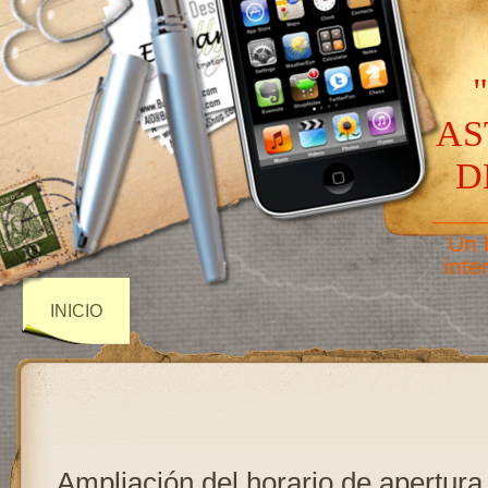
AS
D
——
Un 
inte
INICIO
Ampliación del horario de apertura