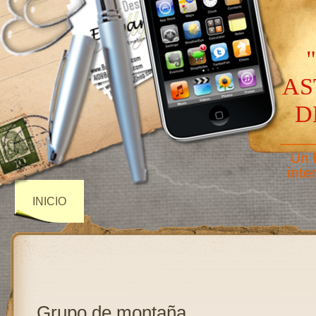
AS
D
——
Un 
inte
INICIO
Grupo de montaña