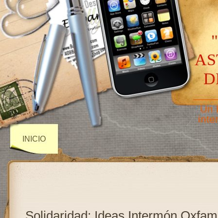
AS
D
——
Un 
inte
INICIO
Solidaridad: Ideas Intermón Oxfam