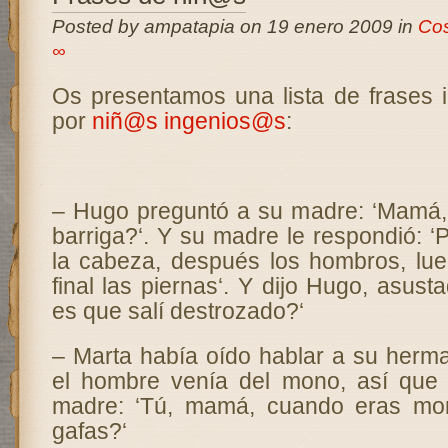
Posted by ampatapia on 19 enero 2009 in
Cos
∞
Os presentamos una lista de frases 
por
niñ@s
ingenios@s
:
– Hugo preguntó a su madre: ‘Mamá,
barriga?‘. Y su madre le respondió: ‘
la cabeza, después los hombros, lue
final las piernas‘. Y dijo Hugo, asus
es que salí destrozado?‘
– Marta había oído hablar a su her
el hombre venía del mono, así que 
madre: ‘Tú, mamá, cuando eras mon
gafas?‘