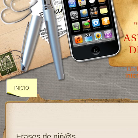
AS
D
——
Un 
inte
INICIO
Frases de niñ@s