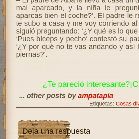
– El padre de Alba le llevó a casa un 
mal aparcado, y la niña le pregun
aparcas bien el coche?‘. El padre le 
te subo a casa y me voy corriendo al 
siguió preguntando: ‘¿Y qué es lo que 
‘Pues bíceps y pecho‘ contestó su padr
‘¿Y por qué no te vas andando y así
piernas?‘.
¿Te pareció interesante?¡C
... other posts by
ampatapia
Etiquetas:
Cosas div
Deja una respuesta