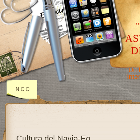
AS
D
——
Un 
inte
INICIO
Cultura del Navia-Eo