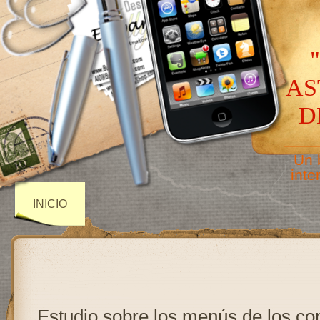
AS
D
——
Un 
inte
INICIO
Estudio sobre los menús de los c