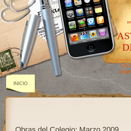
AS
D
——
Un 
inte
INICIO
Obras del Colegio: Marzo 2009