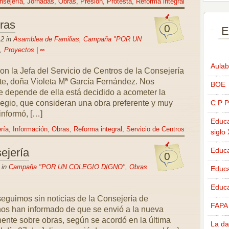
nsejería
,
Jornadas
,
Obras
,
Presión
,
Protesta
,
Reforma integral
ras
0
E
12 in
Asamblea de Familias
,
Campaña "POR UN
,
Proyectos
|
∞
Aulab
n la Jefa del Servicio de Centros de la Consejería
te, doña Violeta Mª García Fernández. Nos
BOE
e depende de ella está decidido a acometer la
legio, que consideran una obra preferente y muy
C P P
informó, […]
Educa
ría
,
Información
,
Obras
,
Reforma integral
,
Servicio de Centros
siglo
ejería
Educa
0
 in
Campaña "POR UN COLEGIO DIGNO"
,
Obras
Educ
Educa
seguimos sin noticias de la Consejería de
FAPA
os han informado de que se envió a la nueva
nente sobre obras, según se acordó en la última
La da