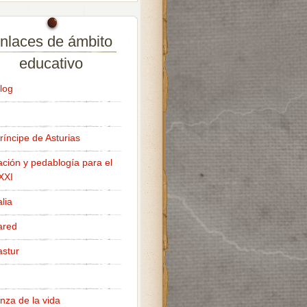
nlaces de ámbito
educativo
log
ríncipe de Asturias
ción y pedablogía para el
 XXI
lia
ared
stur
nza de la vida