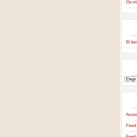
Os m
El ti
Acce
Feed 
Feed 