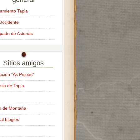
amiento Tapia
Occidente
ipado de Asturias
Sitios amigos
ación "As Poleas"
isla de Tapia
o de Montaña
al blogies