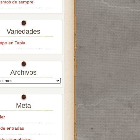
ismos de sempre
Variedades
empo en Tapia
Archivos
Meta
der
de entradas
de comentarios