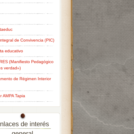
taeduc
Integral de Convivencia (PIC)
ta educativo
RES (Manifiesto Pedagógico
s verdad»)
mento de Régimen Interior
er AMPA Tapia
nlaces de interés
general