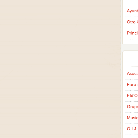
Ayunt
Otro 
Princ
Asoci
Faro 
FId'O
Grup
Music
O I J