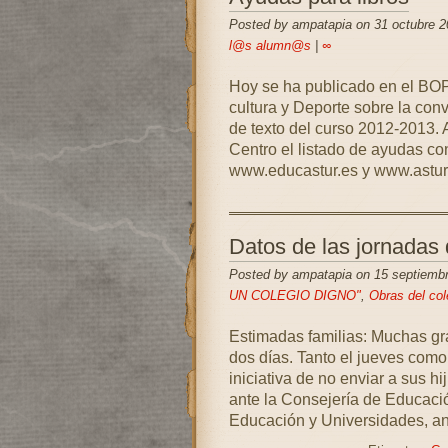
Posted by ampatapia on 31 octubre 2
l@s alumn@s
|
∞
Hoy se ha publicado en el BOP
cultura y Deporte sobre la conv
de texto del curso 2012-2013. 
Centro el listado de ayudas co
www.educastur.es y www.asturi
Datos de las jornadas 
Posted by ampatapia on 15 septiemb
UN COLEGIO DIGNO"
,
Obras del col
Estimadas familias: Muchas gra
dos días. Tanto el jueves como 
iniciativa de no enviar a sus 
ante la Consejería de Educació
Educación y Universidades, an