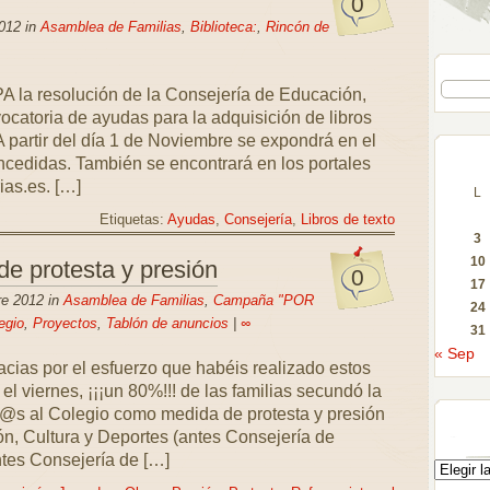
0
012 in
Asamblea de Familias
,
Biblioteca:
,
Rincón de
A la resolución de la Consejería de Educación,
ocatoria de ayudas para la adquisición de libros
A partir del día 1 de Noviembre se expondrá en el
ncedidas. También se encontrará en los portales
as.es. […]
L
Etiquetas:
Ayudas
,
Consejería
,
Libros de texto
3
10
de protesta y presión
0
17
re 2012 in
Asamblea de Familias
,
Campaña "POR
24
egio
,
Proyectos
,
Tablón de anuncios
|
∞
31
« Sep
cias por el esfuerzo que habéis realizado estos
el viernes, ¡¡¡un 80%!!! de las familias secundó la
hij@s al Colegio como medida de protesta y presión
n, Cultura y Deportes (antes Consejería de
tes Consejería de […]