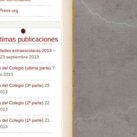
Press.org
timas publicaciones
idades extraescolares 2013 –
23 septiembre 2013
 del Colegio (última parte)
7
o 2013
 del Colegio (3ª parte)
29
 2013
 del Colegio (2ª parte)
22
 2013
 del Colegio (1ª parte)
21
 2013