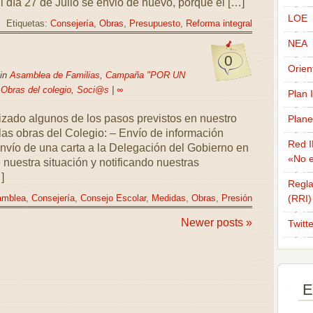
l día 27 de Julio se envió de nuevo, porque el […]
LOE
Etiquetas:
Consejería
,
Obras
,
Presupuesto
,
Reforma integral
NEA
0
Orien
 in
Asamblea de Familias
,
Campaña "POR UN
,
Obras del colegio
,
Soci@s
|
∞
Plan 
izado algunos de los pasos previstos en nuestro
Plane
las obras del Colegio: – Envío de información
Red I
 Envío de una carta a la Delegación del Gobierno en
«No e
 nuestra situación y notificando nuestras
]
Regla
(RRI)
amblea
,
Consejería
,
Consejo Escolar
,
Medidas
,
Obras
,
Presión
Newer posts »
Twitt
E