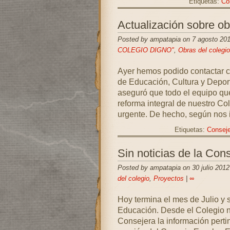
Etiquetas:
Co
Actualización sobre ob
Posted by ampatapia on 7 agosto 20
COLEGIO DIGNO"
,
Obras del colegio
Ayer hemos podido contactar co
de Educación, Cultura y Depor
aseguró que todo el equipo qu
reforma integral de nuestro Co
urgente. De hecho, según nos 
Etiquetas:
Conseje
Sin noticias de la Cons
Posted by ampatapia on 30 julio 2012
del colegio
,
Proyectos
|
∞
Hoy termina el mes de Julio y 
Educación. Desde el Colegio n
Consejera la información perti