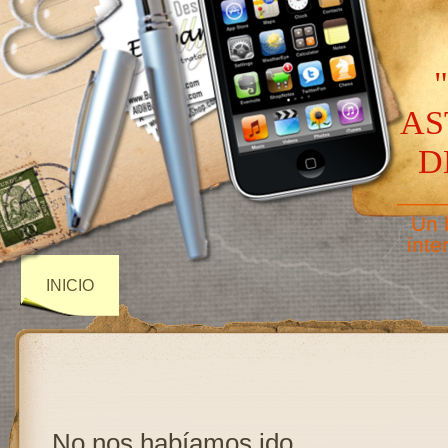
AS
D
——
Un 
inte
INICIO
No nos habíamos ido