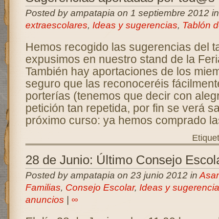
Posted by ampatapia on 1 septiembre 2012 i
extraescolares
,
Ideas y sugerencias
,
Tablón d
Hemos recogido las sugerencias del t
expusimos en nuestro stand de la Fe
También hay aportaciones de los miemb
seguro que las reconoceréis fácilment
porterías (tenemos que decir con alegr
petición tan repetida, por fin se verá sa
próximo curso: ya hemos comprado la
Etique
28 de Junio: Último Consejo Escol
Posted by ampatapia on 23 junio 2012 in
Asa
Familias
,
Consejo Escolar
,
Ideas y sugerenci
anuncios
|
∞