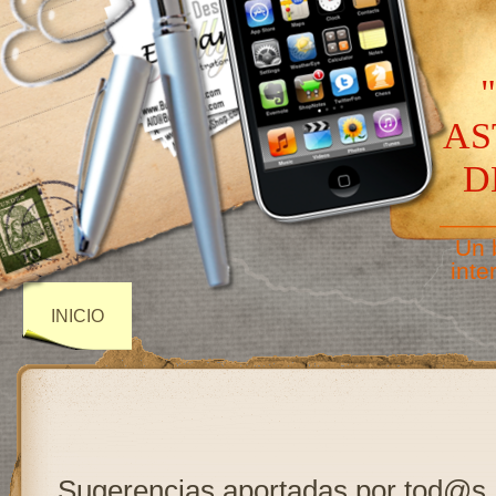
AS
D
——
Un 
inte
INICIO
Sugerencias aportadas por tod@s