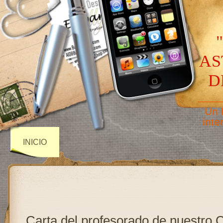
AS
D
——
Un 
inte
INICIO
Carta del profesorado de nuestro 