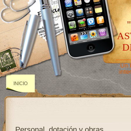
AS
D
——
Un 
inte
INICIO
Personal, dotación y obras