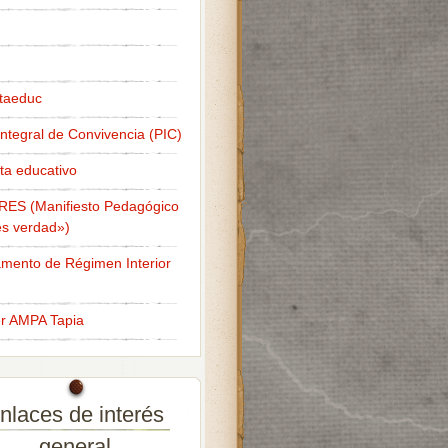
taeduc
Integral de Convivencia (PIC)
ta educativo
RES (Manifiesto Pedagógico
s verdad»)
mento de Régimen Interior
er AMPA Tapia
nlaces de interés
general