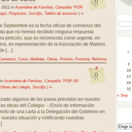
0
e 2012 in
Asamblea de Familias
,
Campaña "POR
egio
,
Proyectos
,
Soci@s
,
Tablón de anuncios
|
∞
de Septiembre es la fecha oficial de comienzo del
ta que no hemos recibido ninguna respuesta
tra petición, que es reconocida como urgente, en
tiva, en representación de la Asociación de Madres
de […]
L
Comienzo
,
Curso
,
Medidas
,
Obras
,
Presión
,
Protesta
,
Reforma
3
10
0
17
 in
Asamblea de Familias
,
Campaña "POR UN
24
,
Obras del colegio
,
Soci@s
|
∞
31
« Sep
izado algunos de los pasos previstos en nuestro
las obras del Colegio: – Envío de información
 Envío de una carta a la Delegación del Gobierno en
 nuestra situación y notificando nuestras
]