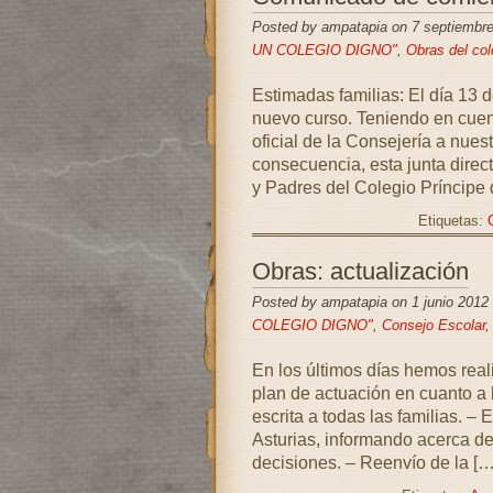
Posted by ampatapia on 7 septiembr
UN COLEGIO DIGNO"
,
Obras del col
Estimadas familias: El día 13 
nuevo curso. Teniendo en cuen
oficial de la Consejería a nues
consecuencia, esta junta direc
y Padres del Colegio Príncipe 
Etiquetas:
Obras: actualización
Posted by ampatapia on 1 junio 2012
COLEGIO DIGNO"
,
Consejo Escolar
En los últimos días hemos real
plan de actuación en cuanto a 
escrita a todas las familias. –
Asturias, informando acerca de
decisiones. – Reenvío de la […