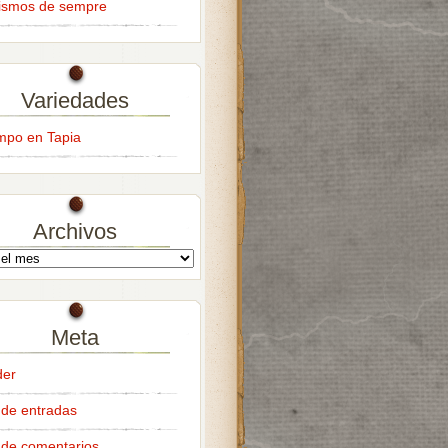
ismos de sempre
Variedades
empo en Tapia
Archivos
Meta
der
de entradas
de comentarios