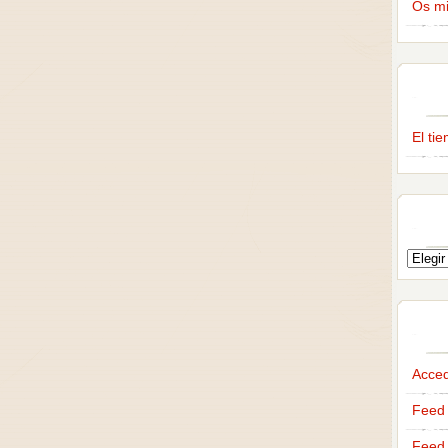
Os m
El ti
Acce
Feed 
Feed 