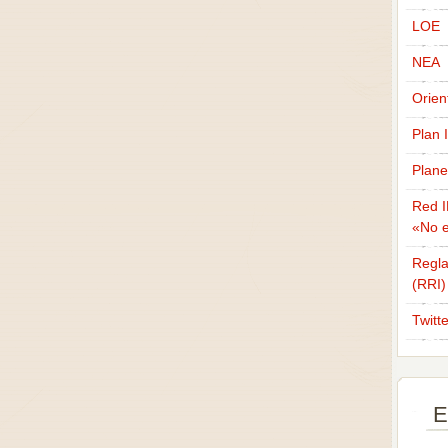
LOE
NEA
Orien
Plan 
Plane
Red I
«No e
Regla
(RRI)
Twitt
E