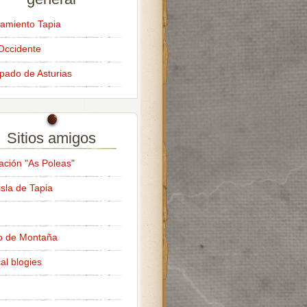
amiento Tapia
Occidente
ipado de Asturias
Sitios amigos
ación "As Poleas"
isla de Tapia
o de Montaña
al blogies