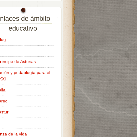
nlaces de ámbito
educativo
log
ríncipe de Asturias
ción y pedablogía para el
 XXI
lia
ared
stur
nza de la vida