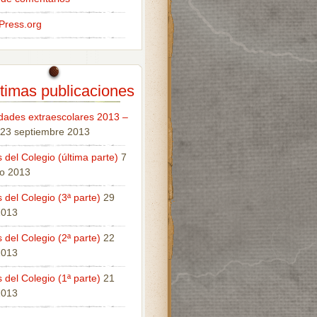
Press.org
timas publicaciones
idades extraescolares 2013 –
23 septiembre 2013
 del Colegio (última parte)
7
o 2013
 del Colegio (3ª parte)
29
 2013
 del Colegio (2ª parte)
22
 2013
 del Colegio (1ª parte)
21
 2013