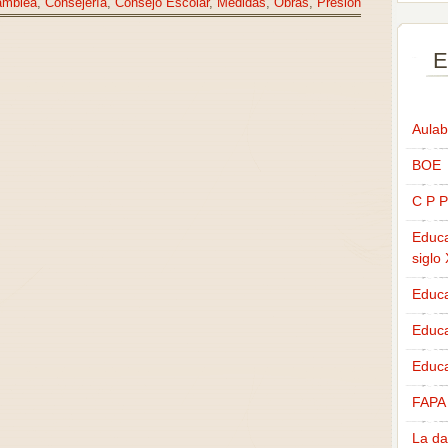
amblea
,
Consejería
,
Consejo Escolar
,
Medidas
,
Obras
,
Presión
E
Aulab
BOE
C P P
Educa
siglo
Educa
Educ
Educa
FAPA
La da