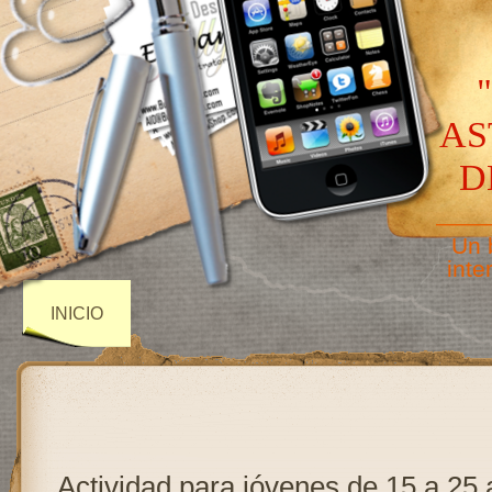
AS
D
——
Un 
inte
INICIO
Actividad para jóvenes de 15 a 25 