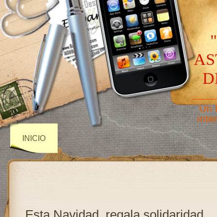
AS
D
——
Un 
inte
INICIO
Esta Navidad, regala solidaridad