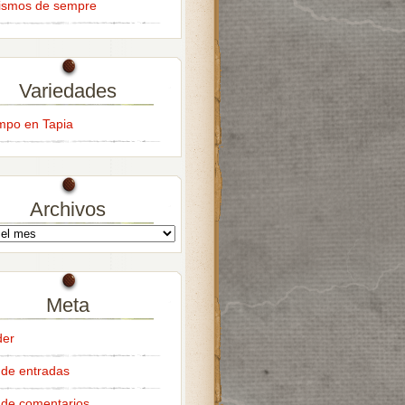
ismos de sempre
Variedades
empo en Tapia
Archivos
Meta
der
de entradas
de comentarios