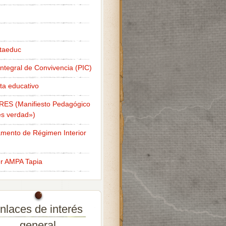
taeduc
Integral de Convivencia (PIC)
ta educativo
RES (Manifiesto Pedagógico
s verdad»)
mento de Régimen Interior
er AMPA Tapia
nlaces de interés
general