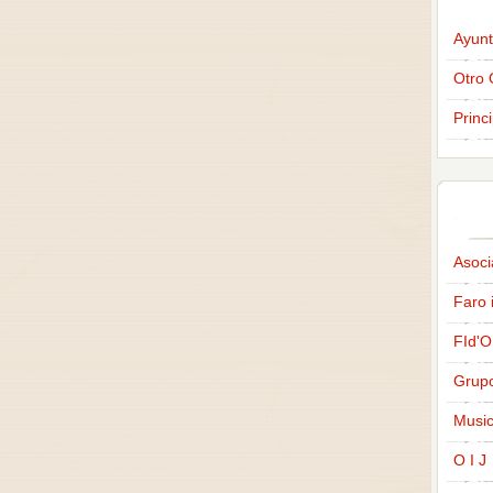
Ayunt
Otro 
Princ
Asoci
Faro 
FId'O
Grup
Music
O I J