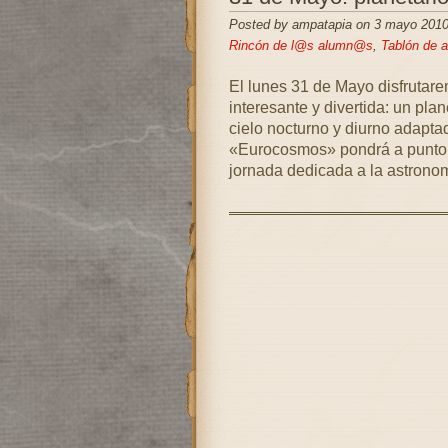
Posted by ampatapia on 3 mayo 2010
Rincón de l@s alumn@s
,
Tablón de 
El lunes 31 de Mayo disfrutar
interesante y divertida: un pla
cielo nocturno y diurno adapt
«Eurocosmos» pondrá a punto t
jornada dedicada a la astronom