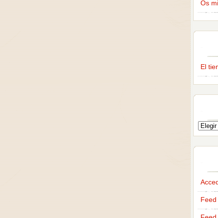
Os m
El ti
Acce
Feed 
Feed 