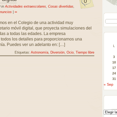
0
 in
Actividades extraescolares
,
Cosas divertidas
,
anuncios
|
∞
emos en el Colegio de una actividad muy
netario móvil digital, que proyecta simulaciones del
adas a todas las edades. La empresa
odos los detalles para proporcionarnos una
ía. Puedes ver un adelanto en: […]
L
Etiquetas:
Astronomía
,
Diversión
,
Ocio
,
Tiempo libre
3
10
17
24
31
« Sep