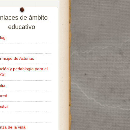
nlaces de ámbito
educativo
log
ríncipe de Asturias
ción y pedablogía para el
 XXI
lia
ared
stur
nza de la vida