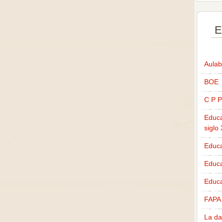
E
Aulab
BOE
C P P
Educa
siglo
Educa
Educ
Educa
FAPA
La da