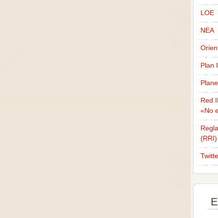
LOE
NEA
Orien
Plan 
Plane
Red I
«No e
Regla
(RRI)
Twitt
E