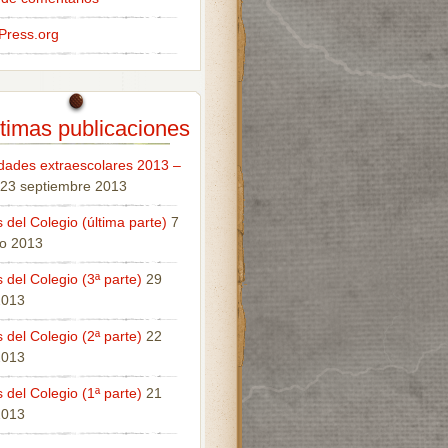
Press.org
timas publicaciones
idades extraescolares 2013 –
23 septiembre 2013
 del Colegio (última parte)
7
o 2013
 del Colegio (3ª parte)
29
 2013
 del Colegio (2ª parte)
22
 2013
 del Colegio (1ª parte)
21
 2013