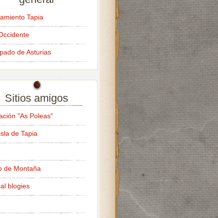
amiento Tapia
Occidente
ipado de Asturias
Sitios amigos
ación "As Poleas"
isla de Tapia
o de Montaña
al blogies