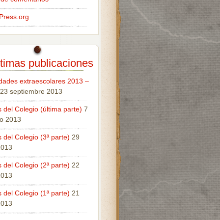
Press.org
timas publicaciones
idades extraescolares 2013 –
23 septiembre 2013
 del Colegio (última parte)
7
o 2013
 del Colegio (3ª parte)
29
 2013
 del Colegio (2ª parte)
22
 2013
 del Colegio (1ª parte)
21
 2013