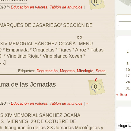
0
010 in
Educación en valores
,
Tablón de anuncios
|
“MARQUÉS DE CASARIEGO” SECCIÓN DE
OS:
XX
 XIV MEMORIAL SÁNCHEZ OCAÑA MENÚ
 Empanada * Croquetas * Tigres * Arroz * Fabas
L
* Vino tinto Rioja * Vino blanco Xoven *
[…]
3
10
Etiquetas:
Degustación
,
Magosto
,
Micología
,
Setas
17
24
ama de las Jornadas
0
31
« Sep
010 in
Educación en valores
,
Tablón de anuncios
|
∞
S XIV MEMORIAL SÁNCHEZ OCAÑA
S VIERNES, 29 DE OCTUBRE DE
ación de las XX Jornadas Micológicas y