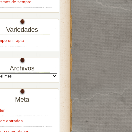
ismos de sempre
Variedades
empo en Tapia
Archivos
Meta
der
de entradas
de comentarios