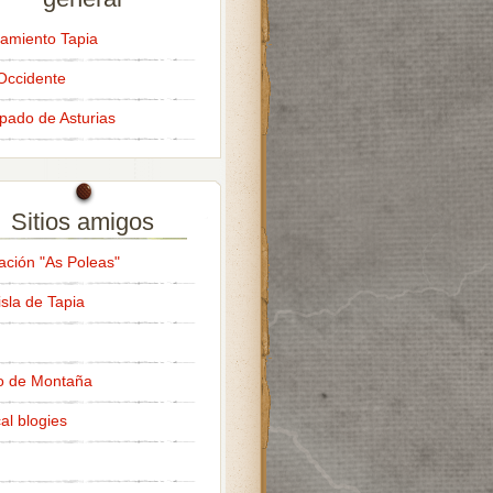
amiento Tapia
Occidente
ipado de Asturias
Sitios amigos
ación "As Poleas"
isla de Tapia
o de Montaña
al blogies