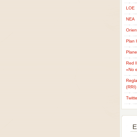
LOE
NEA
Orien
Plan 
Plane
Red I
«No e
Regla
(RRI)
Twitt
E