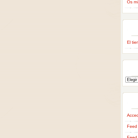
Os m
El ti
Acce
Feed 
Feed 