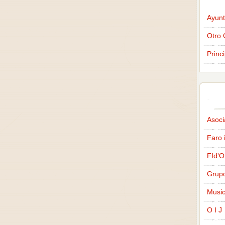
Ayunt
Otro 
Princ
Asoci
Faro 
FId'O
Grup
Music
O I J