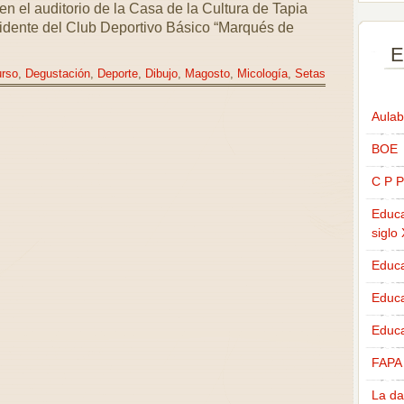
 el auditorio de la Casa de la Cultura de Tapia
sidente del Club Deportivo Básico “Marqués de
E
rso
,
Degustación
,
Deporte
,
Dibujo
,
Magosto
,
Micología
,
Setas
Aulab
BOE
C P P
Educa
siglo
Educa
Educ
Educa
FAPA
La da