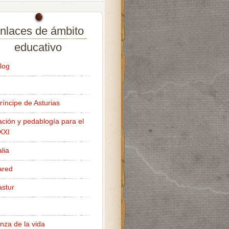
nlaces de ámbito
educativo
log
ríncipe de Asturias
ción y pedablogía para el
 XXI
lia
ared
stur
nza de la vida