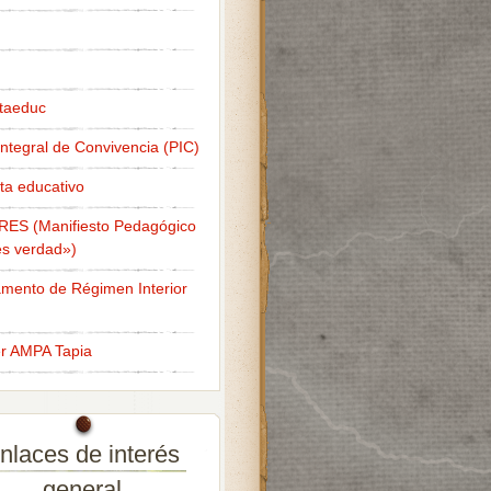
taeduc
Integral de Convivencia (PIC)
ta educativo
RES (Manifiesto Pedagógico
s verdad»)
mento de Régimen Interior
er AMPA Tapia
nlaces de interés
general