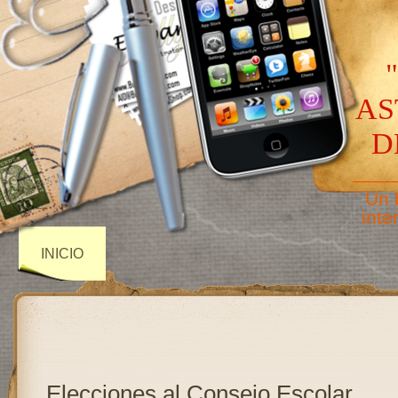
AS
D
——
Un 
inte
INICIO
Elecciones al Consejo Escolar