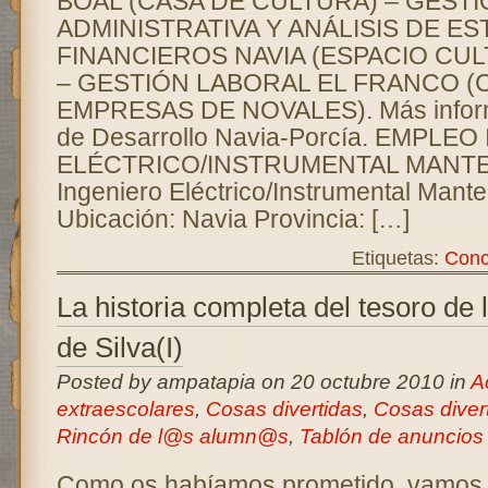
BOAL (CASA DE CULTURA) – GEST
ADMINISTRATIVA Y ANÁLISIS DE E
FINANCIEROS NAVIA (ESPACIO CUL
– GESTIÓN LABORAL EL FRANCO 
EMPRESAS DE NOVALES). Más inform
de Desarrollo Navia-Porcía. EMPLE
ELÉCTRICO/INSTRUMENTAL MANTE
Ingeniero Eléctrico/Instrumental Mant
Ubicación: Navia Provincia: […]
Etiquetas:
Conc
La historia completa del tesoro de
de Silva(I)
Posted by ampatapia on 20 octubre 2010 in
A
extraescolares
,
Cosas divertidas
,
Cosas diver
Rincón de l@s alumn@s
,
Tablón de anuncios
Como os habíamos prometido, vamos a