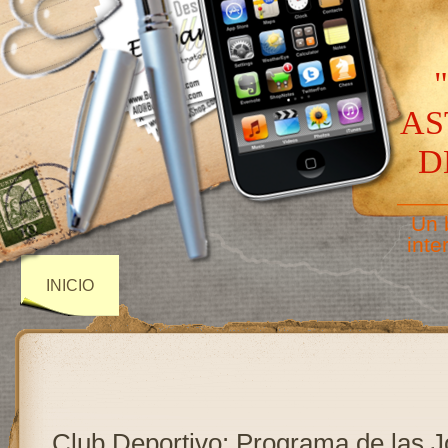
AS
D
——
Un 
inte
INICIO
Club Deportivo: Programa de las 