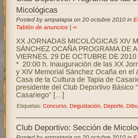
Micológicas
Posted by ampatapia on 20 octubre 2010 in
E
Tablón de anuncios
|
∞
XX JORNADAS MICOLÓGICAS XIV 
SÁNCHEZ OCAÑA PROGRAMA DE A
VIERNES, 29 DE OCTUB
* 20:00 h. Inauguración de las XX Jo
y XIV Memorial Sánchez Ocaña en el au
Casa de la Cultura de Tapia de Casari
presidente del Club Deportivo Básico
Casariego” […]
Etiquetas:
Concurso
,
Degustación
,
Deporte
,
Dibu
Club Deportivo: Sección de Micolo
Posted by ampatapia on 20 octubre 2010 in
E