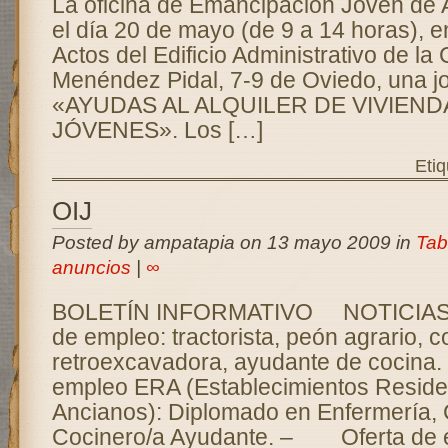
La oficina de Emancipación Joven de 
el día 20 de mayo (de 9 a 14 horas), e
Actos del Edificio Administrativo de la
Menéndez Pidal, 7-9 de Oviedo, una j
«AYUDAS AL ALQUILER DE VIVIEND
JÓVENES». Los […]
Eti
OIJ
Posted by ampatapia on 13 mayo 2009 in
Tab
anuncios
|
∞
BOLETÍN INFORMATIVO NOTICIA
de empleo: tractorista, peón agrario, 
retroexcavadora, ayudante de cocin
empleo ERA (Establecimientos Reside
Ancianos): Diplomado en Enfermería, 
Cocinero/a Ayudante. – Oferta de 