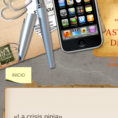
AS
D
——
Un 
inte
INICIO
«La crisis ninja»